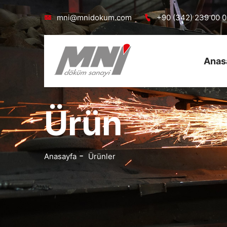
mni@mnidokum.com
+90 (342) 239 00 
Anas
Ürün
Anasayfa
Ürünler